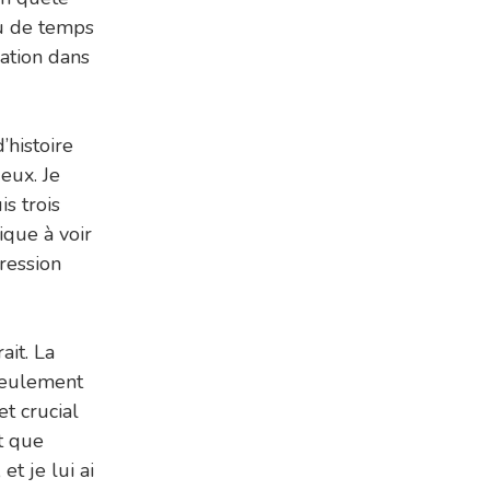
eu de temps
ation dans
’histoire
 eux. Je
s trois
ique à voir
ression
ait. La
 seulement
t crucial
nt que
et je lui ai