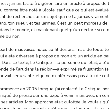
’est jamais facile à digérer. Lire un article à propos de t
eu comme être noté à l’école, sauf que ce qui est évalué
t de recherche sur un sujet qui ne t’a jamais vraiment 
ang, ton sueur, et tes larmes. C’est un petit morceau de 
dans le monde, et maintenant quelqu’un déclare si ce
ine ou non.
 part de mauvaises notes au fil des ans, mais de toute l’
qui a été déversée à propos de mon art, un article en par
Dans ce texte, Le Critique—la personne qui était, à l’é
nde de l’art dans la région—a exprimé sa frustration fac
ouvait séduisante, et je ne m’intéressais pas à lui de ce
 commence en 2005 lorsque j’ai contacté Le Critique, no
iqué de presse sur une expo à venir, mais avec un co
 ses articles. Mon approche était culottée. Je voulais qu
armi tous les courriels qu’il recevait d’autres artistes 