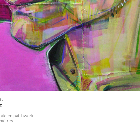
el
t
toile en patchwork
imètres