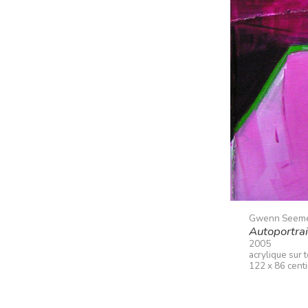
Gwenn Seem
Autoportrai
2005
acrylique sur 
122 x 86 cent