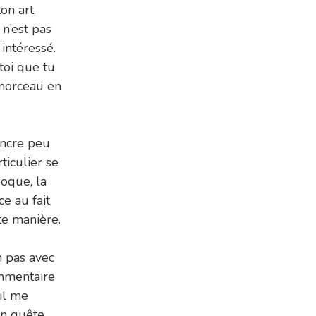
on art,
 n’est pas
intéressé.
toi que tu
 morceau en
encre peu
ticulier se
poque, la
e au fait
tte manière.
n pas avec
mmentaire
’il me
en quête