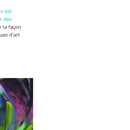
n est
r des
e la façon
ues d’art