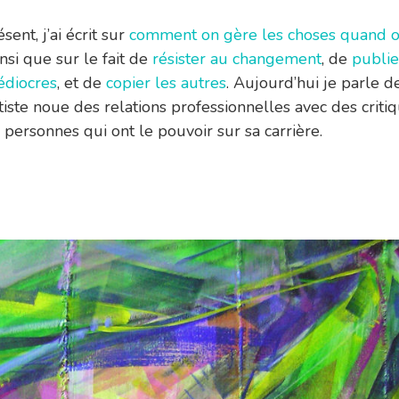
sent, j’ai écrit sur
comment on gère les choses quand o
nsi que sur le fait de
résister au changement
, de
publie
diocres
, et de
copier les autres
. Aujourd’hui je parle d
tiste noue des relations professionnelles avec des critiq
 personnes qui ont le pouvoir sur sa carrière.