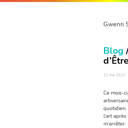
Gwenn 
Blog
d’Êtr
11 mai 2023
Ce mois-ci,
artiversair
quotidien, 
l’art après
m’arrêter.