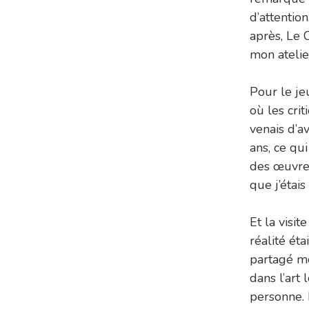
d’attentio
après, Le 
mon atelie
Pour le jeu
où les crit
venais d’av
ans, ce qui
des œuvres
que j’étais
Et la visi
réalité éta
partagé mo
dans l’art 
personne. I