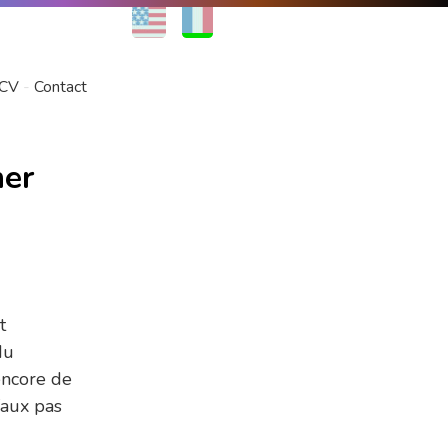
EN
FR
CV
Contact
her
t
du
 encore de
 faux pas