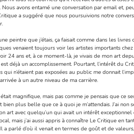
n. Nous avons entamé une conversation par email et, p
Critique a suggéré que nous poursuivions notre convers
r.
ne peintre que j’étais, ça faisait comme dans les livres d
iques venaient toujours voir les artistes importants chez
oir 24 ans et, à ce moment-là, je vivais de mon art depui
 est déjà un accomplissement. Pourtant, l’intérêt du Crit
 qui n’étaient pas exposées au public me donnait l’imp
 arrivée à un autre niveau de ma carrière.
te était magnifique, mais pas comme je pensais que ce ser
it bien plus belle que ce à quoi je m’attendais. J’ai non
n art avec quelqu’un qui avait un intérêt exceptionnel e
local, mais j’ai aussi appris à connaître Le Critique en ta
l a parlé d’où il venait en termes de goût et de valeurs, 