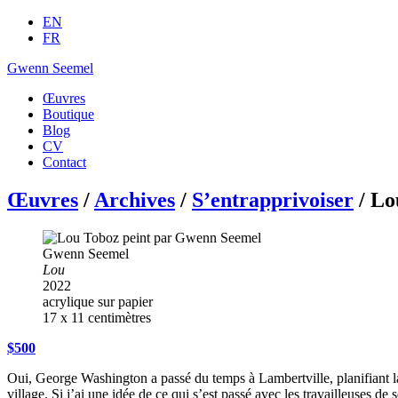
EN
FR
Gwenn Seemel
Œuvres
Boutique
Blog
CV
Contact
Œuvres
/
Archives
/
S’entrapprivoiser
/ Lo
Gwenn Seemel
Lou
2022
acrylique sur papier
17 x 11 centimètres
$500
Oui, George Washington a passé du temps à Lambertville, planifiant la g
village. Si j’ai une idée de ce qui s’est passé avec les travailleuses d