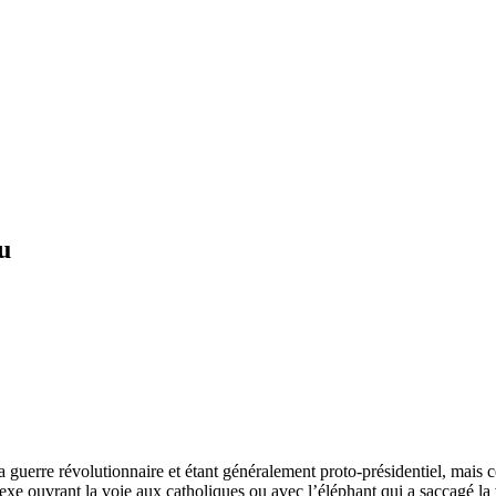
u
uerre révolutionnaire et étant généralement proto-présidentiel, mais ce n
e sexe ouvrant la voie aux catholiques ou avec l’éléphant qui a saccagé la 