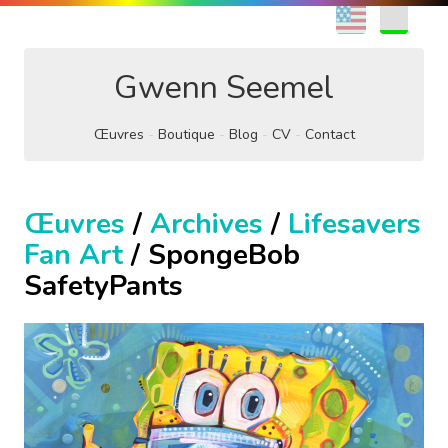
EN
FR
Gwenn Seemel
Œuvres
Boutique
Blog
CV
Contact
Œuvres
/
Archives
/
Lifesavers
Fan Art
/ SpongeBob
SafetyPants