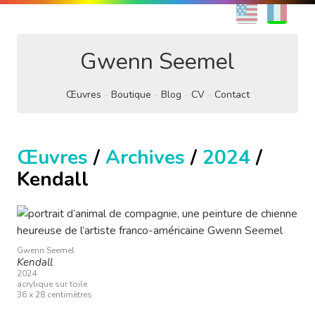
EN
FR
Gwenn Seemel
Œuvres
Boutique
Blog
CV
Contact
Œuvres
/
Archives
/
2024
/
Kendall
Gwenn Seemel
Kendall
2024
acrylique sur toile
36 x 28 centimètres