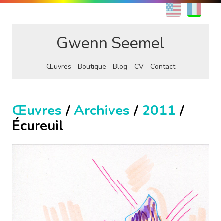
EN
FR
Gwenn Seemel
Œuvres
Boutique
Blog
CV
Contact
Œuvres
/
Archives
/
2011
/
Écureuil