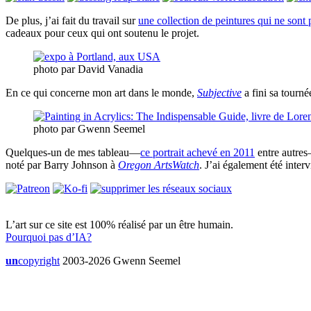
De plus, j’ai fait du travail sur
une collection de peintures qui ne sont p
cadeaux pour ceux qui ont soutenu le projet.
photo par David Vanadia
En ce qui concerne mon art dans le monde,
Subjective
a fini sa tourné
photo par Gwenn Seemel
Quelques-un de mes tableau—
ce portrait achevé en 2011
entre autres
noté par Barry Johnson à
Oregon ArtsWatch
. J’ai également été inte
L’art sur ce site est 100% réalisé par un être humain.
Pourquoi pas d’IA?
un
copyright
2003-2026 Gwenn Seemel