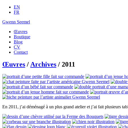
EN
FR
Gwenn Seemel
Œuvres
Boutique
Blog
CV
Contact
Œuvres
/
Archives
/ 2011
En 2011, j’ai déménagé à un plus grand atelier et j’ai fait plusieurs ta