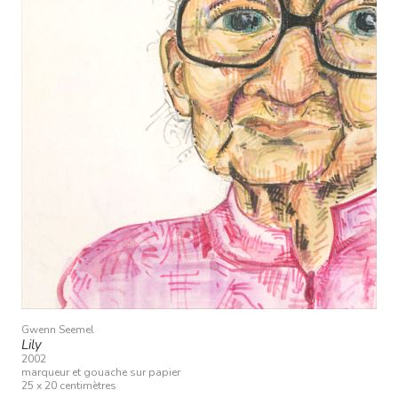
Gwenn Seemel
Lily
2002
marqueur et gouache sur papier
25 x 20 centimètres