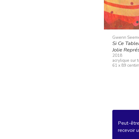
Gwenn Seem
Si Ce Table
Jolie Repré
2018
acrylique sur 
61 x 89 centi
Peut-être 
recevoir u