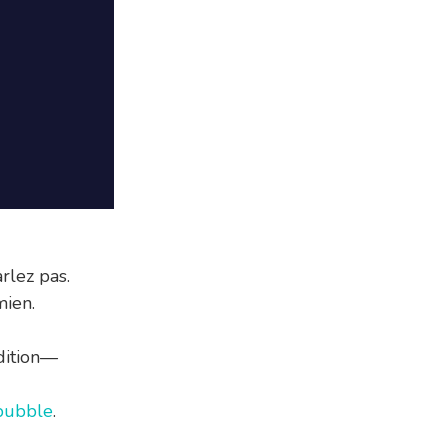
rlez pas.
mien.
dition—
bubble
.