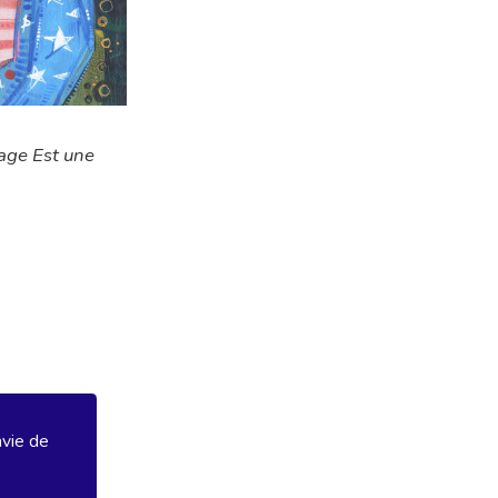
age Est une
avie de