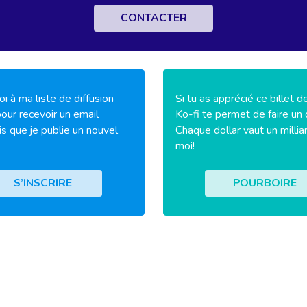
CONTACTER
i à ma liste de diffusion
Si tu as apprécié ce billet d
our recevoir un email
Ko-fi te permet de faire un 
is que je publie un nouvel
Chaque dollar vaut un millia
moi!
S’INSCRIRE
POURBOIRE