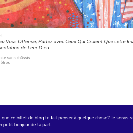
el
au Vous Offense, Parlez avec Ceux Qui Croient Que cette Im
sentation de Leur Dieu.
toile sans châssis
mètres
que ce billet de blog te fait penser à quelque chose? Je serais r
n petit bonjour de ta part.