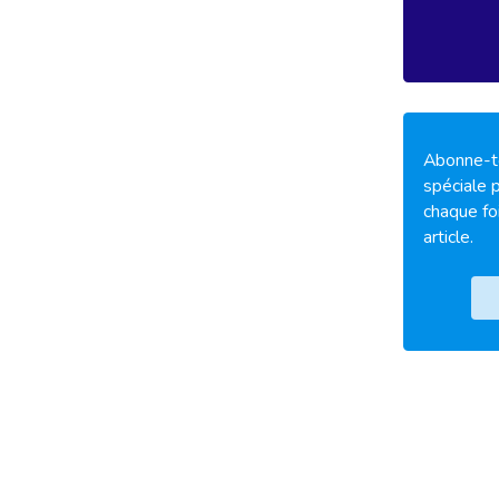
Abonne-to
spéciale p
chaque fo
article.