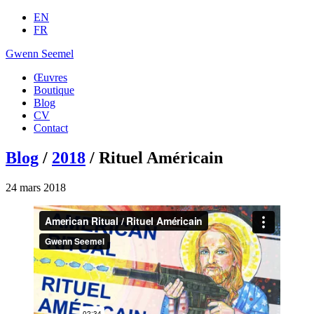
EN
FR
Gwenn Seemel
Œuvres
Boutique
Blog
CV
Contact
Blog
/
2018
/ Rituel Américain
24 mars 2018