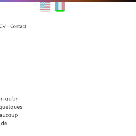
EN
FR
CV
Contact
on qu’on
e quelques
beaucoup
 de