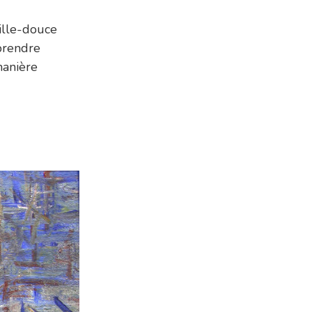
aille-douce
pprendre
manière