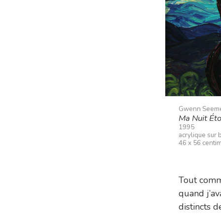
Gwenn Seem
Ma Nuit Éto
1995
acrylique sur 
46 x 56 centi
Tout comme
quand j’av
distincts 