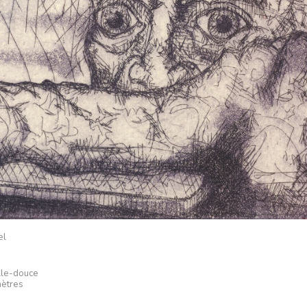
el
lle-douce
mètres