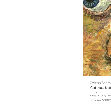
Gwenn Seem
Autoportrai
1997
acrylique sur t
36 x 46 centi