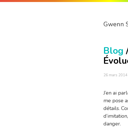
Gwenn 
Blog
Évolu
26 mars 2014
J’en ai par
me pose as
détails. C
d’imitatio
danger.