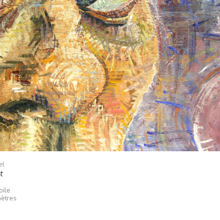
el
t
oile
mètres