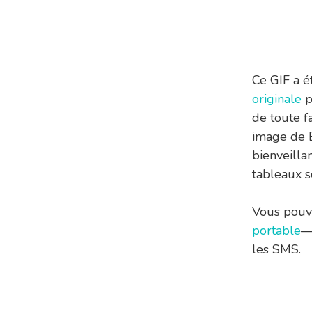
Ce GIF a é
originale
p
de toute f
image de B
bienveilla
tableaux 
Vous pouv
portable
—
les SMS.