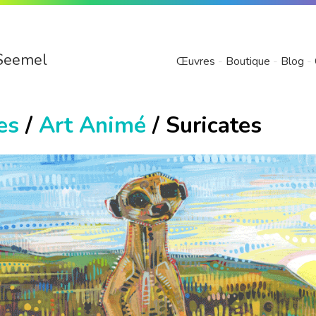
Seemel
Œuvres
Boutique
Blog
es
/
Art Animé
/ Suricates