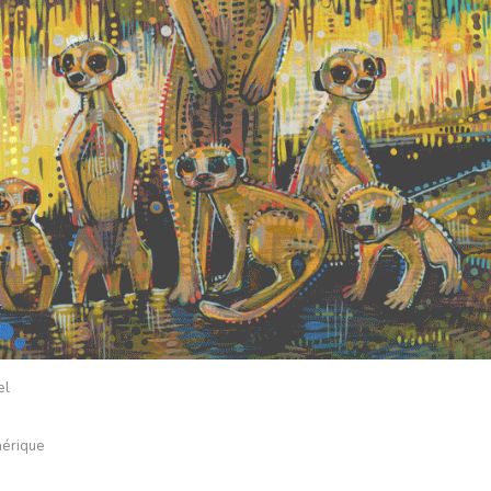
el
mérique