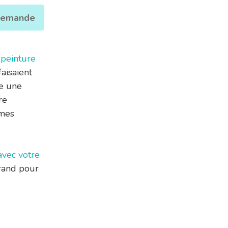
 demande
 peinture
aisaient
re une
re
 mes
avec votre
grand pour