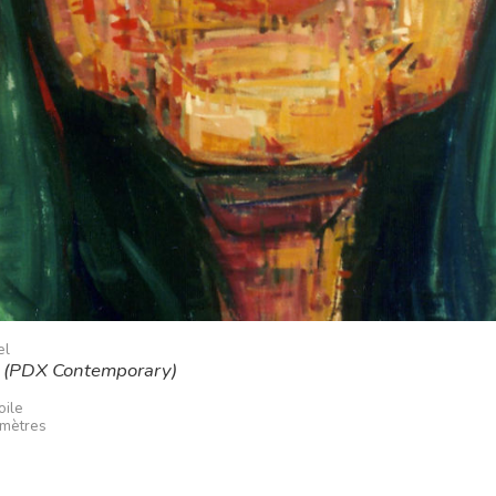
el
 (PDX Contemporary)
oile
imètres