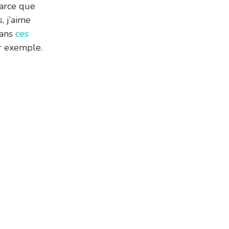
parce que
, j’aime
dans
ces
 exemple.