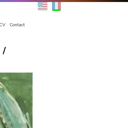
EN
FR
CV
Contact
d
/