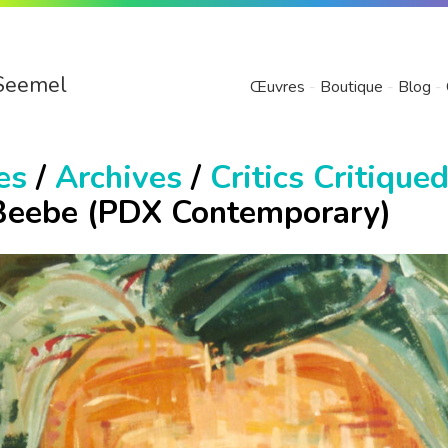
Seemel
Œuvres
Boutique
Blog
es
/
Archives
/
Critics Critique
Beebe (PDX Contemporary)