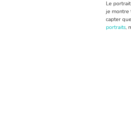
Le portrai
je montre 
capter que
portraits
, 