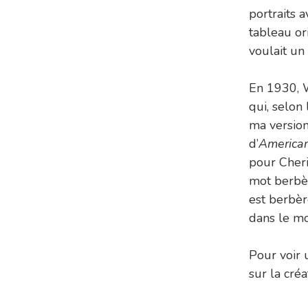
portraits 
tableau ori
voulait un
En 1930, 
qui, selon 
ma version
d’
American
pour Cheri
mot berbèr
est berbèr
dans le mo
Pour voir 
sur la créa