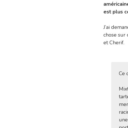
américain
est plus 
J’ai deman
chose sur 
et Cherif.
Ce q
Mix
tart
mer
raci
une
por