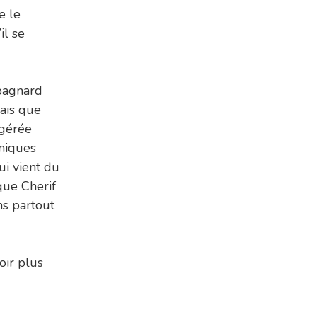
e le
il se
pagnard
lais que
agérée
amiques
qui vient du
que Cherif
ns partout
ir plus