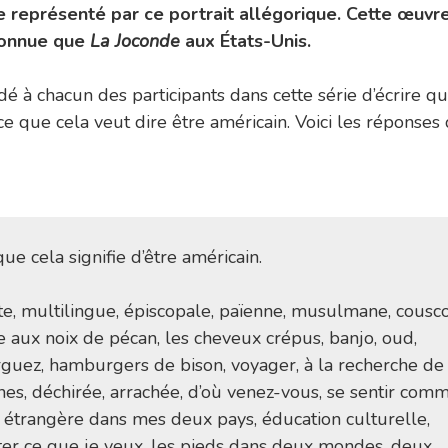
e représenté par ce portrait allégorique. Cette œuv
connue que
La Joconde
aux États-Unis.
dé à chacun des participants dans cette série d’écrire q
ce que cela veut dire être américain. Voici les réponses
ue cela signifie d’être américain.
te, multilingue, épiscopale, païenne, musulmane, cousco
e aux noix de pécan, les cheveux crépus, banjo, oud,
guez, hamburgers de bison, voyager, à la recherche de
nes, déchirée, arrachée, d’où venez-vous, se sentir com
 étrangère dans mes deux pays, éducation culturelle,
ter ce que je veux, les pieds dans deux mondes, deux