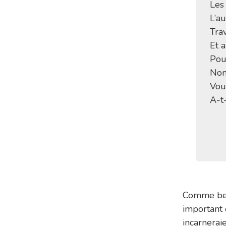
Les
L’a
Trav
Et 
Pou
Non
Vou
A-t
Comme bea
important 
incarnerai