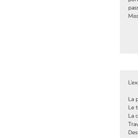
pass
Miss
L’e
La p
Le 
La c
Trav
Des