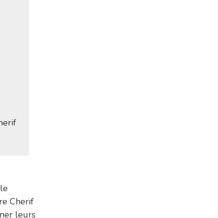
herif
ôle
re Cherif
iner leurs