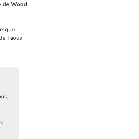
re de Wood
uelque
 de Taous
us,
me