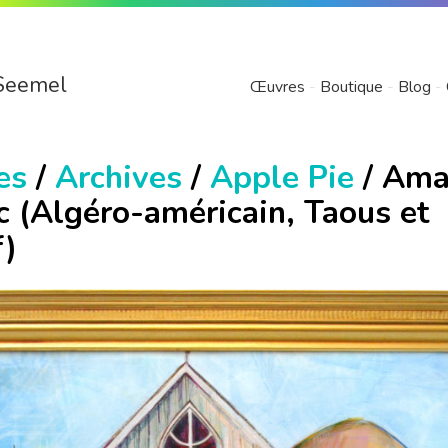
Seemel
Œuvres
Boutique
Blog
es
/
Archives
/
Apple Pie
/ Ama
c (Algéro-américain, Taous et
f)