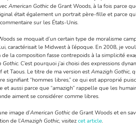
avec
American Gothic
de Grant Woods, à la fois parce qu
ginal était également un portrait père-fille et parce qu’
 commentaire sur les États-Unis.
Woods se moquait d’un certain type de moralisme cam
lui, caractérisait le Midwest à l’époque. En 2008, je vou
 de la composition fasse contrepoids à la simplicité ex
 Gothic
. C’est pourquoi j’ai choisi des expressions dyn
f et Taous. Le titre de ma version est
Amazigh Gothic
, 
e signifiant “hommes libres,” ce qui est approprié puis
e et aussi parce que “amazigh” rappelle que les humai
nde aiment se considérer comme libres.
une image d’
American Gothic
de Grant Woods et en savo
tion de l’
Amazigh Gothic
, visitez
cet article
.