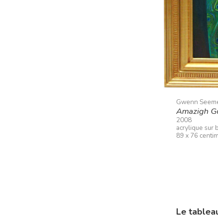
Gwenn Seem
Amazigh Got
2008
acrylique sur 
89 x 76 centi
Le tablea