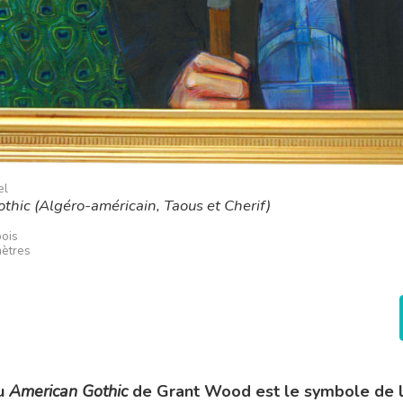
el
hic (Algéro-américain, Taous et Cherif)
bois
mètres
u
American Gothic
de Grant Wood est le symbole de l’