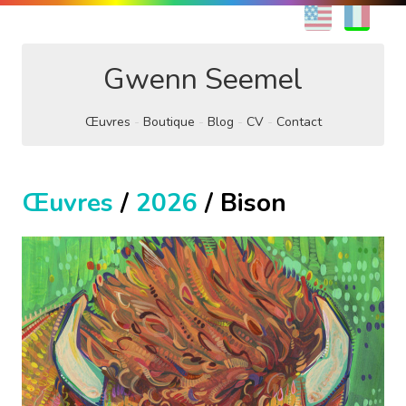
EN
FR
Gwenn Seemel
Œuvres
Boutique
Blog
CV
Contact
Œuvres
/
2026
/ Bison