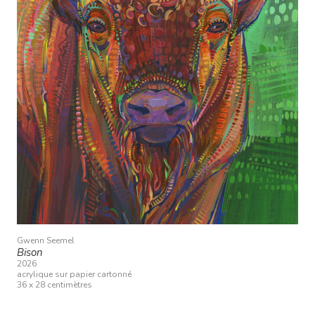
Gwenn Seemel
Bison
2026
acrylique sur papier cartonné
36 x 28 centimètres