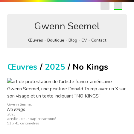
EN
FR
Gwenn Seemel
Œuvres
Boutique
Blog
CV
Contact
Œuvres
/
2025
/ No Kings
Gwenn Seemel
No Kings
2025
acrylique sur papier cartonné
51 x 41 centimètres