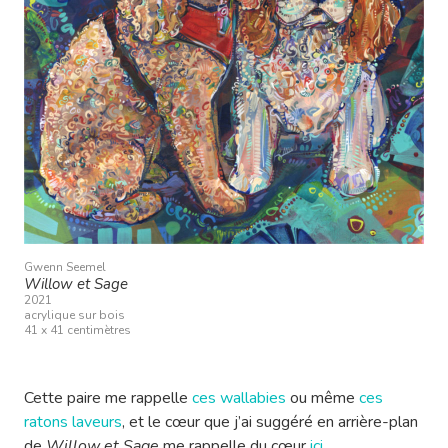
Gwenn Seemel
Willow et Sage
2021
acrylique sur bois
41 x 41 centimètres
Cette paire me rappelle
ces wallabies
ou même
ces
ratons laveurs
, et le cœur que j’ai suggéré en arrière-plan
de
Willow et Sage
me rappelle du cœur
ici
.