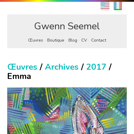
EN
FR
Gwenn Seemel
Œuvres
Boutique
Blog
CV
Contact
Œuvres
/
Archives
/
2017
/
Emma