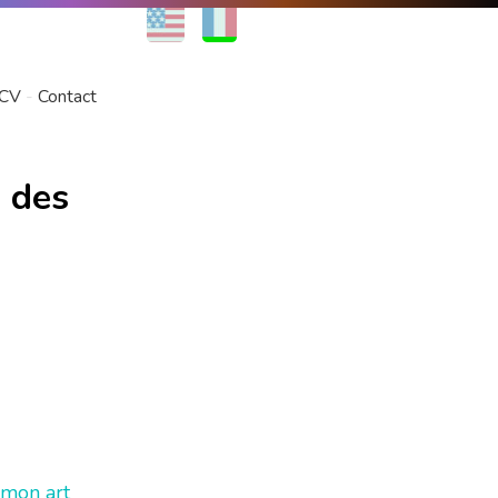
EN
FR
CV
Contact
e des
mon art