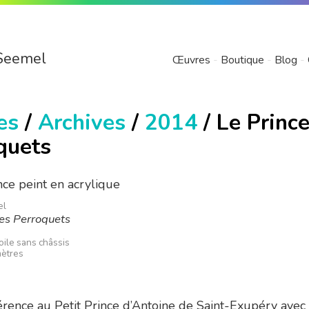
Seemel
Œuvres
Boutique
Blog
es
/
Archives
/
2014
/ Le Princ
quets
el
es Perroquets
toile sans châssis
mètres
référence au Petit Prince d’Antoine de Saint-Exupéry avec