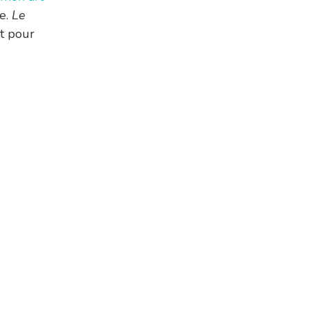
te.
Le
nt pour