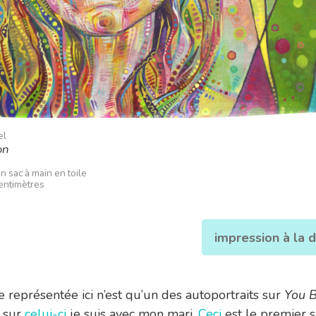
el
on
un sac à main en toile
centimètres
impression à la
e représentée ici n’est qu’un des autoportraits sur
You 
t sur
celui-ci
je suis avec mon mari.
Ceci
est le premier s