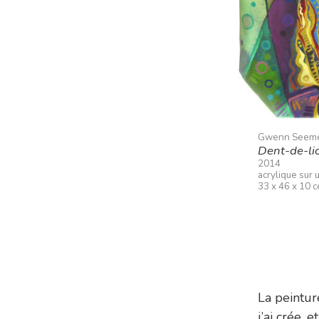
Gwenn Seem
Dent-de-li
2014
acrylique sur 
33 x 46 x 10 
La peintur
j’ai crée, e