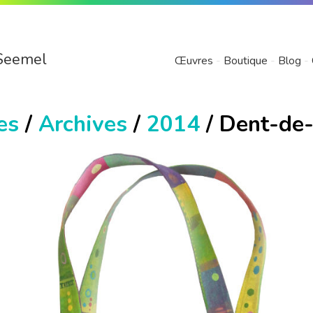
Seemel
Œuvres
Boutique
Blog
es
/
Archives
/
2014
/ Dent-de-