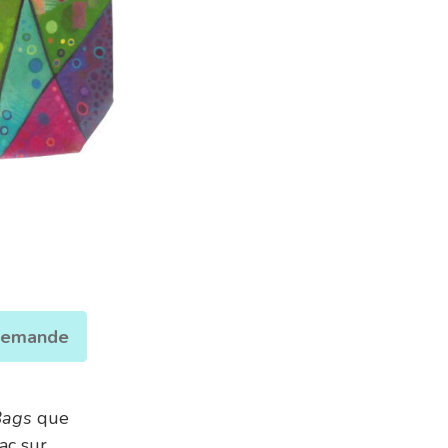
 demande
Bags
que
ac sur