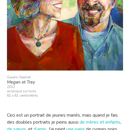
Gwenn Seemel
Megan et Trey
2012
acrylique sur toile
61 x 61 centimètres
Ceci est un portrait de jeunes mariés, mais quand je fais
des doubles portraits je peins aussi
de mères et enfants
,
de sœurs
, et
d’amis
. J’ai peint
une paire
de cygnes noirs