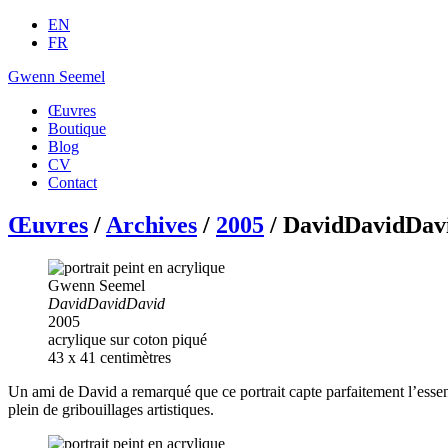
EN
FR
Gwenn Seemel
Œuvres
Boutique
Blog
CV
Contact
Œuvres
/
Archives
/
2005
/ DavidDavidDav
Gwenn Seemel
DavidDavidDavid
2005
acrylique sur coton piqué
43 x 41 centimètres
Un ami de David a remarqué que ce portrait capte parfaitement l’esse
plein de gribouillages artistiques.