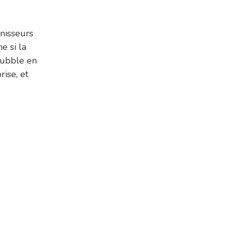
nisseurs
e si la
dbubble en
ise, et