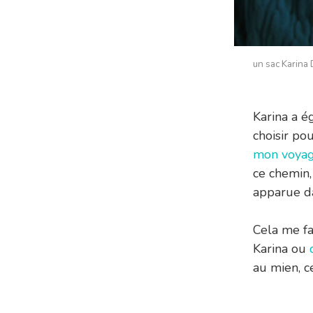
un sac Karina
Karina a é
choisir po
mon voyage
ce chemin,
apparue da
Cela me fa
Karina ou
au mien, ce