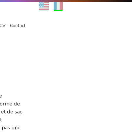
EN
FR
CV
Contact
e
forme de
 et de sac
t
t pas une