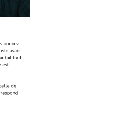
us pouvez
juste avant
r fait tout
e est
celle de
orrespond