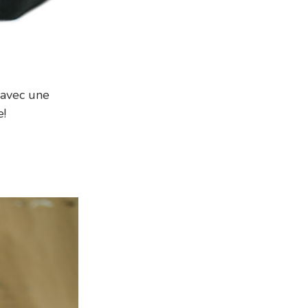
 avec une
e!