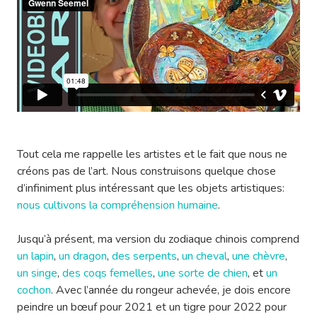
Tout cela me rappelle les artistes et le fait que nous ne
créons pas de l’art. Nous construisons quelque chose
d’infiniment plus intéressant que les objets artistiques:
nous cultivons la compréhension humaine
.
Jusqu’à présent, ma version du zodiaque chinois comprend
un lapin
,
un dragon
,
des serpents
,
un cheval
,
une chèvre
,
un singe
,
des coqs femelles
,
une sorte de chien
, et
un
cochon
. Avec l’année du rongeur achevée, je dois encore
peindre un bœuf pour 2021 et un tigre pour 2022 pour