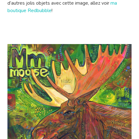
d’autres jolis objets avec cette image, allez voir
ma
boutique Redbubble
!