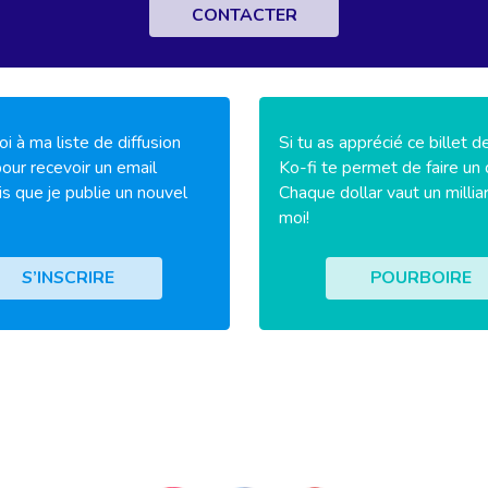
CONTACTER
i à ma liste de diffusion
Si tu as apprécié ce billet d
our recevoir un email
Ko-fi te permet de faire un 
is que je publie un nouvel
Chaque dollar vaut un millia
moi!
S’INSCRIRE
POURBOIRE