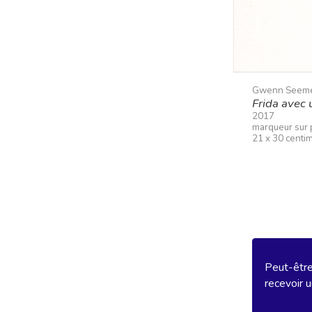
Gwenn Seem
Frida avec 
2017
marqueur sur 
21 x 30 centi
Peut-être 
recevoir u