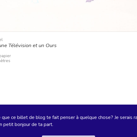
el
une Télévision et un Ours
papier
mètres
que ce billet de blog te fait penser à quelque chose? Je serais r
n petit bonjour de ta part.