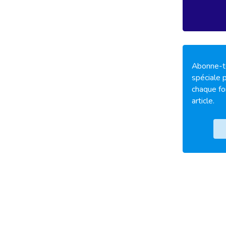
Abonne-to
spéciale p
chaque fo
article.