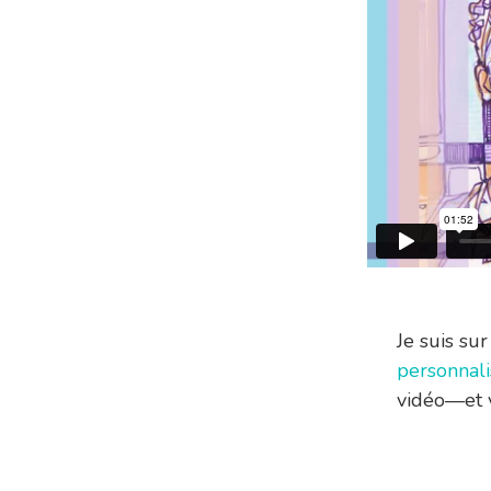
Je suis su
personnal
vidéo—et 