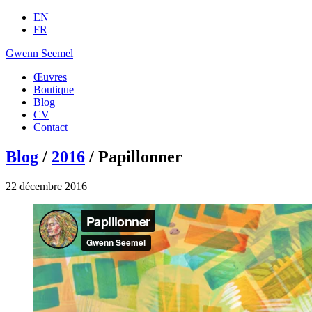
EN
FR
Gwenn Seemel
Œuvres
Boutique
Blog
CV
Contact
Blog
/
2016
/ Papillonner
22 décembre 2016