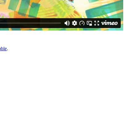
bble
.