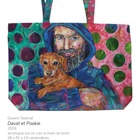
Gwenn Seemel
David et Pookie
2016
acrylique sur un sac à main en toile
36 x 51 x 10 centimètres