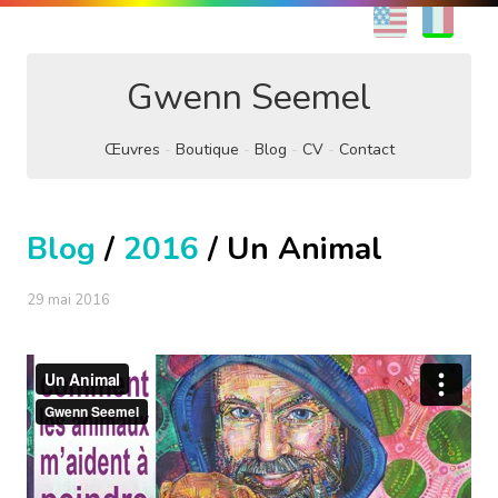
EN
FR
Gwenn Seemel
Œuvres
Boutique
Blog
CV
Contact
Blog
/
2016
/ Un Animal
29 mai 2016