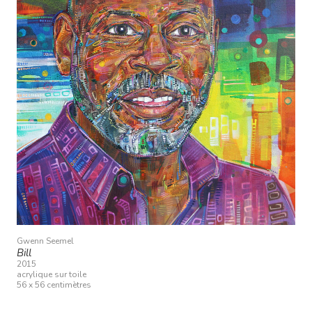
Gwenn Seemel
Bill
2015
acrylique sur toile
56 x 56 centimètres