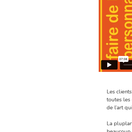
Les client
toutes les
de l’art q
La pluplar
beaucoup d