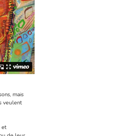
sons, mais
s veulent
 et
 ou de leur