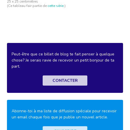
25 x 25 centimètres
(Ce tableau fair partie de
cette série
.)
Peut-être que ce billet de blog te fait penser à quelque
chose? Je serais ravie de recevoir un petit bonjour de ta
part.
CONTACTER
Abonne-toi à ma liste de diffusion spéciale pour recevoir
un email chaque fois que je publie un nouvel article.