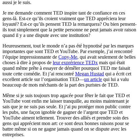
aussi je le suis.
Je me demande comment TED inspire tant de confiance en ces
gens-là. Est-ce qu’ils croient vraiment que TED appréciera leur
loyauté? Est-ce qu’ils pensent TED la remarquera? Ou bien pensent-
ils tout simplement que la petite personne ne peut jamais avoir raison
quand il y a une dispute avec une institution?
Heureusement, tout le monde n’a pas été hypnotisé par les marques
importantes que sont TED et YouTube. Par exemple, j’ai rencontré
l’équipe impressionnante de
Copy-Me
, qui avait seulement de belles
choses à dire à propos de
leur exprérience TEDx
mais qui était
quand même prête à essayer de démêler pourquoi TED me faisait
toute cette comédie. Et j’ai rencontré
Megan Hustad
qui a écrit cet
excellent article sur l’organisation TED—
un article
qui lui a valu
beaucoup de mots méchants de la part des puristes de TED.
Même si je suis toujours trop agacée pour fêter le fait que TED et
YouTube vont enfin me laisser tranquille, au moins maintenant je
sais que je ne suis pas seule. Et j’ai pu protéger mon public contre
les pubs, une façon ignoble de gagner de l’argent que TED et
YouTube aiment tellement. Trouver des alliés et prendre soin des
gens qui apprécient mon art: ce sont deux bonnes raisons pour se
battre même si on ne gagne jamais quand on se dispute avec les
entreprises.